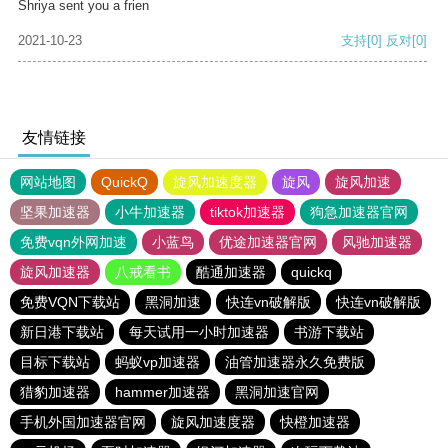
Shriya sent you a frien
2021-10-23
支持
[0]
反对
[0]
友情链接
网站地图
QuickQ
旋风加速度器
旋风
旋风加速
坚果加速器
小牛加速器
tiktok加速器
狗急加速器官网
免费vqn外网加速
小蓝鸟
优途加速器官网
风驰加速器
旋风加速器
八戒看书
酷通加速器
quickq
免费VQN下载站
黑洞加速
快连vn破解版
快连vn破解版
新日港下载站
每天试用一小时加速器
书游下载站
目标下载站
蚂蚁vp加速器
油管加速器永久免费版
猎豹加速器
hammer加速器
黑洞加速官网
手机外国加速器官网
旋风加速度器
快橙加速器