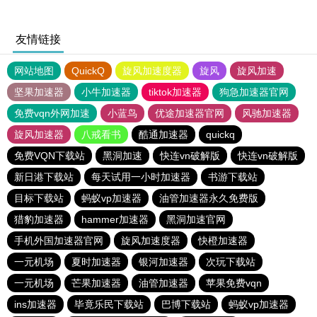
友情链接
网站地图
QuickQ
旋风加速度器
旋风
旋风加速
坚果加速器
小牛加速器
tiktok加速器
狗急加速器官网
免费vqn外网加速
小蓝鸟
优途加速器官网
风驰加速器
旋风加速器
八戒看书
酷通加速器
quickq
免费VQN下载站
黑洞加速
快连vn破解版
快连vn破解版
新日港下载站
每天试用一小时加速器
书游下载站
目标下载站
蚂蚁vp加速器
油管加速器永久免费版
猎豹加速器
hammer加速器
黑洞加速官网
手机外国加速器官网
旋风加速度器
快橙加速器
一元机场
夏时加速器
银河加速器
次玩下载站
一元机场
芒果加速器
油管加速器
苹果免费vqn
ins加速器
毕竟乐民下载站
巴博下载站
蚂蚁vp加速器