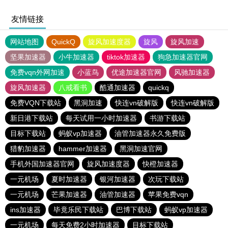
友情链接
网站地图
QuickQ
旋风加速度器
旋风
旋风加速
坚果加速器
小牛加速器
tiktok加速器
狗急加速器官网
免费vqn外网加速
小蓝鸟
优途加速器官网
风驰加速器
旋风加速器
八戒看书
酷通加速器
quickq
免费VQN下载站
黑洞加速
快连vn破解版
快连vn破解版
新日港下载站
每天试用一小时加速器
书游下载站
目标下载站
蚂蚁vp加速器
油管加速器永久免费版
猎豹加速器
hammer加速器
黑洞加速官网
手机外国加速器官网
旋风加速度器
快橙加速器
一元机场
夏时加速器
银河加速器
次玩下载站
一元机场
芒果加速器
油管加速器
苹果免费vqn
ins加速器
毕竟乐民下载站
巴博下载站
蚂蚁vp加速器
一元机场
每天免费2小时加速器
目标下载站