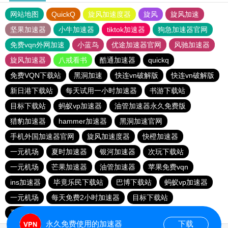
网站地图
QuickQ
旋风加速度器
旋风
旋风加速
坚果加速器
小牛加速器
tiktok加速器
狗急加速器官网
免费vqn外网加速
小蓝鸟
优途加速器官网
风驰加速器
旋风加速器
八戒看书
酷通加速器
quickq
免费VQN下载站
黑洞加速
快连vn破解版
快连vn破解版
新日港下载站
每天试用一小时加速器
书游下载站
目标下载站
蚂蚁vp加速器
油管加速器永久免费版
猎豹加速器
hammer加速器
黑洞加速官网
手机外国加速器官网
旋风加速度器
快橙加速器
一元机场
夏时加速器
银河加速器
次玩下载站
一元机场
芒果加速器
油管加速器
苹果免费vqn
ins加速器
毕竟乐民下载站
巴博下载站
蚂蚁vp加速器
一元机场
每天免费2小时加速器
目标下载站
夏时加速器
永久免费使用的加速器
下载