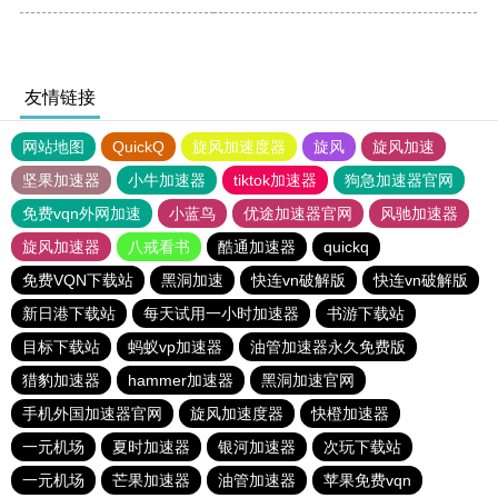
友情链接
网站地图
QuickQ
旋风加速度器
旋风
旋风加速
坚果加速器
小牛加速器
tiktok加速器
狗急加速器官网
免费vqn外网加速
小蓝鸟
优途加速器官网
风驰加速器
旋风加速器
八戒看书
酷通加速器
quickq
免费VQN下载站
黑洞加速
快连vn破解版
快连vn破解版
新日港下载站
每天试用一小时加速器
书游下载站
目标下载站
蚂蚁vp加速器
油管加速器永久免费版
猎豹加速器
hammer加速器
黑洞加速官网
手机外国加速器官网
旋风加速度器
快橙加速器
一元机场
夏时加速器
银河加速器
次玩下载站
一元机场
芒果加速器
油管加速器
苹果免费vqn