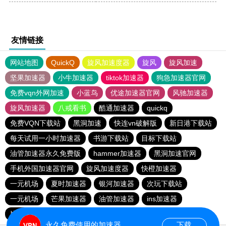
友情链接
网站地图
QuickQ
旋风加速度器
旋风
旋风加速
坚果加速器
小牛加速器
tiktok加速器
狗急加速器官网
免费vqn外网加速
小蓝鸟
优途加速器官网
风驰加速器
旋风加速器
八戒看书
酷通加速器
quickq
免费VQN下载站
黑洞加速
快连vn破解版
新日港下载站
每天试用一小时加速器
书游下载站
目标下载站
油管加速器永久免费版
hammer加速器
黑洞加速官网
手机外国加速器官网
旋风加速度器
快橙加速器
一元机场
夏时加速器
银河加速器
次玩下载站
一元机场
芒果加速器
油管加速器
ins加速器
毕竟乐民下载站
一元机场
每天免费2小时加速器
永久免费使用的加速器
下载