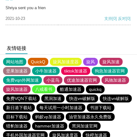
Shriya sent you a frien
2021-10-23
支持
[0]
反对
[0]
友情链接
网站地图
QuickQ
旋风加速度器
旋风
旋风加速
坚果加速器
小牛加速器
tiktok加速器
狗急加速器官网
免费vqn外网加速
小蓝鸟
优途加速器官网
风驰加速器
旋风加速器
八戒看书
酷通加速器
quickq
免费VQN下载站
黑洞加速
快连vn破解版
快连vn破解版
新日港下载站
每天试用一小时加速器
书游下载站
目标下载站
蚂蚁vp加速器
油管加速器永久免费版
猎豹加速器
hammer加速器
黑洞加速官网
手机外国加速器官网
旋风加速度器
快橙加速器