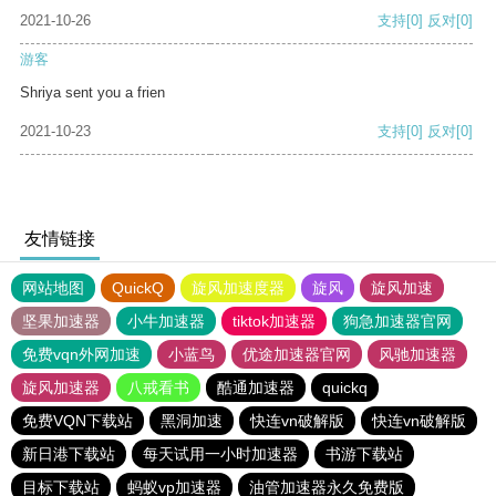
2021-10-26
支持
[0]
反对
[0]
游客
Shriya sent you a frien
2021-10-23
支持
[0]
反对
[0]
友情链接
网站地图
QuickQ
旋风加速度器
旋风
旋风加速
坚果加速器
小牛加速器
tiktok加速器
狗急加速器官网
免费vqn外网加速
小蓝鸟
优途加速器官网
风驰加速器
旋风加速器
八戒看书
酷通加速器
quickq
免费VQN下载站
黑洞加速
快连vn破解版
快连vn破解版
新日港下载站
每天试用一小时加速器
书游下载站
目标下载站
蚂蚁vp加速器
油管加速器永久免费版