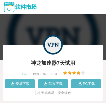
神龙加速器7天试用
工具
|
时间：2023-11-23
|
安卓下载
苹果下载
PC下载
安卓市场，安全绿色