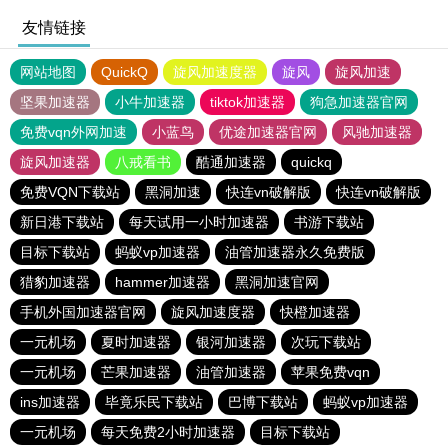
友情链接
网站地图
QuickQ
旋风加速度器
旋风
旋风加速
坚果加速器
小牛加速器
tiktok加速器
狗急加速器官网
免费vqn外网加速
小蓝鸟
优途加速器官网
风驰加速器
旋风加速器
八戒看书
酷通加速器
quickq
免费VQN下载站
黑洞加速
快连vn破解版
快连vn破解版
新日港下载站
每天试用一小时加速器
书游下载站
目标下载站
蚂蚁vp加速器
油管加速器永久免费版
猎豹加速器
hammer加速器
黑洞加速官网
手机外国加速器官网
旋风加速度器
快橙加速器
一元机场
夏时加速器
银河加速器
次玩下载站
一元机场
芒果加速器
油管加速器
苹果免费vqn
ins加速器
毕竟乐民下载站
巴博下载站
蚂蚁vp加速器
一元机场
每天免费2小时加速器
目标下载站