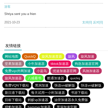
游客
Shriya sent you a frien
2021-10-23
支持
[0]
反对
[0]
友情链接
网站地图
QuickQ
旋风加速度器
旋风
旋风加速
坚果加速器
小牛加速器
tiktok加速器
狗急加速器官网
免费vqn外网加速
小蓝鸟
优途加速器官网
风驰加速器
旋风加速器
八戒看书
酷通加速器
quickq
免费VQN下载站
黑洞加速
快连vn破解版
快连vn破解版
新日港下载站
每天试用一小时加速器
书游下载站
目标下载站
蚂蚁vp加速器
油管加速器永久免费版
猎豹加速器
hammer加速器
黑洞加速官网