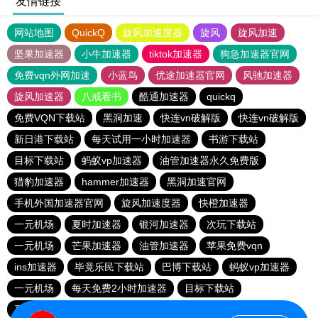
友情链接
网站地图
QuickQ
旋风加速度器
旋风
旋风加速
坚果加速器
小牛加速器
tiktok加速器
狗急加速器官网
免费vqn外网加速
小蓝鸟
优途加速器官网
风驰加速器
旋风加速器
八戒看书
酷通加速器
quickq
免费VQN下载站
黑洞加速
快连vn破解版
快连vn破解版
新日港下载站
每天试用一小时加速器
书游下载站
目标下载站
蚂蚁vp加速器
油管加速器永久免费版
猎豹加速器
hammer加速器
黑洞加速官网
手机外国加速器官网
旋风加速度器
快橙加速器
一元机场
夏时加速器
银河加速器
次玩下载站
一元机场
芒果加速器
油管加速器
苹果免费vqn
ins加速器
毕竟乐民下载站
巴博下载站
蚂蚁vp加速器
一元机场
每天免费2小时加速器
目标下载站
夏时加速器